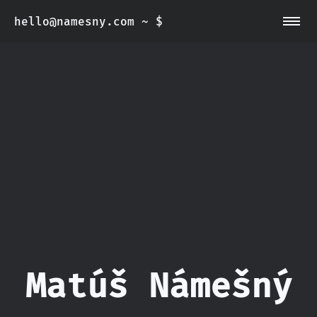
hello@namesny.com
~ $
~/about
~/blog
Matúš Námešný